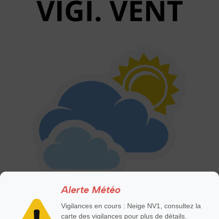
Alerte Météo
Vigilances en cours : Neige NV1, consultez la
carte des vigilances pour plus de détails.