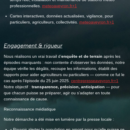
professionnelles.
meteoaveyron.fr+1
Cartes interactives, données actualisées, vigilance, pour
particuliers, agriculteurs, collectivités.
meteoaveyron.fr+1
Engagement & rigueur
Nous réalisons un vrai travail d’
enquête et de terrain
après les
épisodes marquants : non contente d’observer les données, notre
équipe vérifie les dégâts, recoupe les informations, établit des
rapports pour aider agriculteurs ou particuliers — comme ce fut le
cas après l’épisode du 25 juin 2025.
centrepresseaveyron.fr+1
Notre objectif :
transparence, précision, anticipation
— pour
que chacun puisse se préparer, agir ou s’adapter en toute
connaissance de cause.
Reconnaissance médiatique
Notre démarche a été mise en lumière par la presse locale :
« Pouvoir alerter la population en amont pour qu’elle puisse se