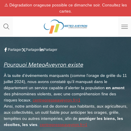
⚠️ Dégradation orageuse possible ce dimanche soir. Consultez les
Passer
cartes.
au
contenu
principal
Partager
Partager
Partager
Pourquoi MeteoAveyron existe
À la suite d’événements marquants (comme l’orage de grêle du 11
juillet 2024), nous avons constaté qu’il manquait dans le
département un service capable d’alerter la population
en amont
des phénomènes violents, avec une compréhension fine des
risques locaux.
centrepresseaveyron.fr+1
Ainsi, notre ambition est de donner aux habitants, aux agriculteurs,
aux collectivités, un outil fiable pour anticiper les orages, grêle,
tempêtes ou autres intempéries, afin de
protéger les biens, les
récoltes, les vies
.
centrepresseaveyron.fr+1