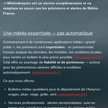
-> MétéoAveyron est un service complémentaire et ne
remplace en aucun cas les prévisions et alertes de Météo-
France.
Une météo expertisée — pas automatique
Contrairement à de nombreuses applications météo « grand
public », les prévisions sont
expertisées
: un prévisionniste
humain analyse les données, les modèles, les conditions locales,
pour rendre un bulletin le plus précis possible.
meteoaveyron.fr+1
Cela offre un avantage de
fiabilité et de pertinence
— surtout
pour les phénomènes sévères difficiles à modéliser
automatiquement.
meteoaveyron.fr+1
Ce que nous offrons
Bulletins météo quotidiens pour le département de l’Aveyron :
orages, pluie, neige, grêle, vent.
meteoaveyron.fr+1
Services professionnels : alertes personnalisées, suivi en
temps réel, installation et maintenance de stations météo